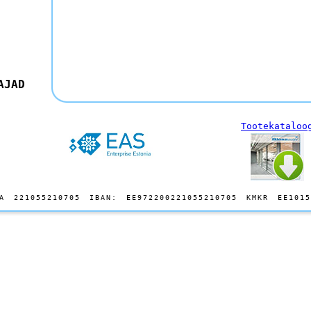
AJAD
Tootekataloo
A 221055210705 IBAN: EE972200221055210705 KMKR EE1015