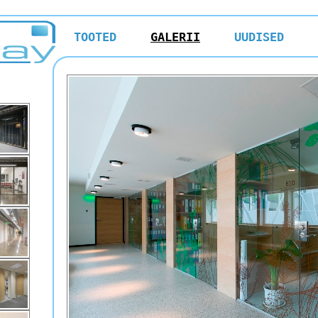
TOOTED
GALERII
UUDISED