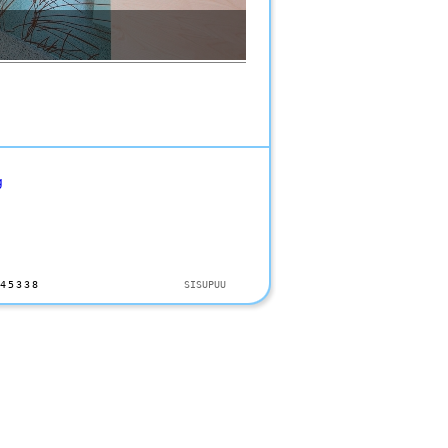
g
45338
SISUPUU