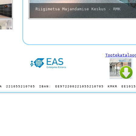
Riigimetsa Majandamise Keskus - RMK
Tootekataloo
A 221055210705 IBAN: EE972200221055210705 KMKR EE1015