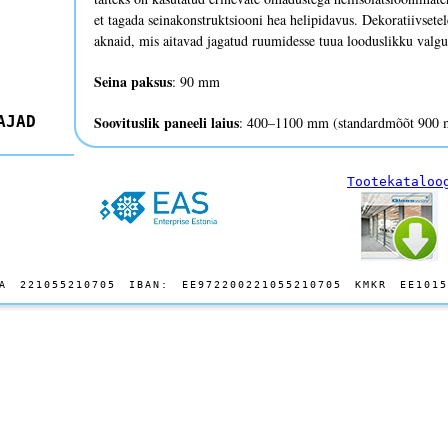
et tagada seinakonstruktsiooni hea helipidavus. Dekoratiivsete
aknaid, mis aitavad jagatud ruumidesse tuua looduslikku valgus
Seina paksus
: 90 mm
AJAD
Soovituslik paneeli laius
: 400–1100 mm (standardmõõt 900
Soovituslik paneeli kõrgus
: kuni 4000 mm
Tootekataloo
Seina kaal
: 26–48 kg/m2, vastavalt heliisolatsioonile
Helipidavus (Rw)
: 38–50 dB
Viimistlus
: standardne valge-, värvitud- või puiduimmitatsio
A 221055210705 IBAN: EE972200221055210705 KMKR EE1015
erilahendused (koolitahvel, magnettahvel, kork jne)
Profiilid
: alumiinium, pulbervärvitud RAL-värvikataloogi jär
Lukustus
: Assa, Abloy, Euro
Käepidemed
: süvistatud käepide