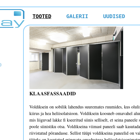
TOOTED
GALERII
UUDISED
)
KLAASFASSAADID
Voldiksein on sobilik lahendus suuremates ruumides, kus olul
kiirus ja hea heliisolatsioon. Voldiksein koosneb omavahel a
mis liiguvad lakke fi kseeritud siinis selliselt, et seina panee
poole siinistiku otsa. Voldikseina viimast paneeli saab kasutad
riivistatud põrandasse. Sellist tüüpi voldikseina paneelid on va
täiteks on kasutatud erinevate omadustega heliisolatsioonimate