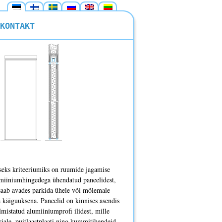
KONTAKT
iseks kriteeriumiks on ruumide jagamise
lumiiniumhingedega ühendatud paneelidest,
le saab avades parkida ühele või mõlemale
a käiguuksena. Paneelid on kinnises asendis
lmistatud alumiiniumprofi ilidest, mille
rjale, puitlaastplaati ning kummitihendeid,