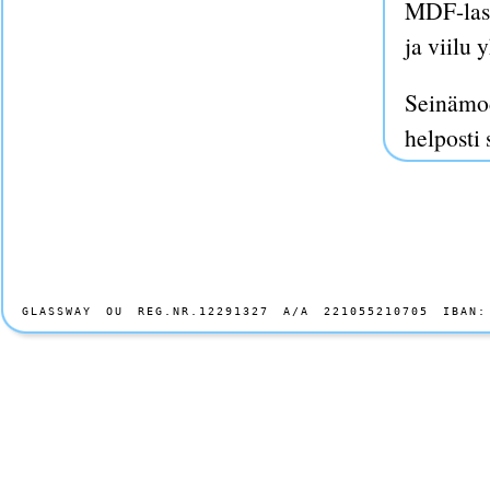
MDF-lasi 
ja viilu 
Seinämod
helposti 
Pintakäsi
Puulasim
kokoisest
GLASSWAY OU REG.NR.12291327 A/A 221055210705 IBAN:
profiiliu
käytettäe
max. syv
MDF-Puul
kirkkaan 