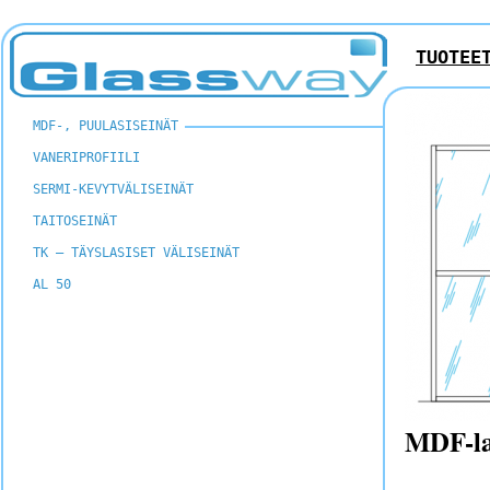
TUOTEE
MDF-, PUULASISEINÄT
VANERIPROFIILI
SERMI-KEVYTVÄLISEINÄT
TAITOSEINÄT
TK – TÄYSLASISET VÄLISEINÄT
AL 50
MDF-las