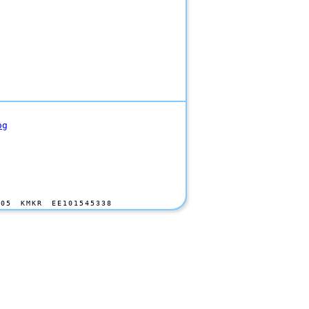
og
705 KMKR EE101545338