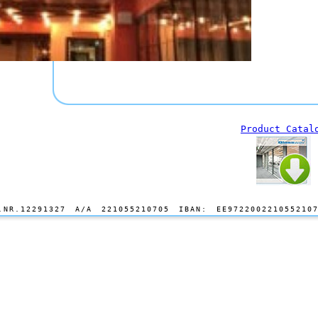
Product Catal
.NR.12291327 A/A 221055210705 IBAN: EE972200221055210